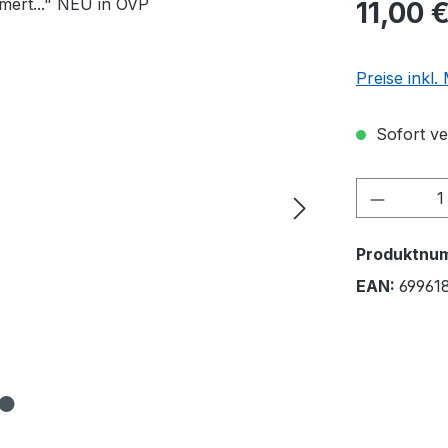
11,00 
Preise inkl
Sofort ver
Produkt
Produktnu
EAN:
69961