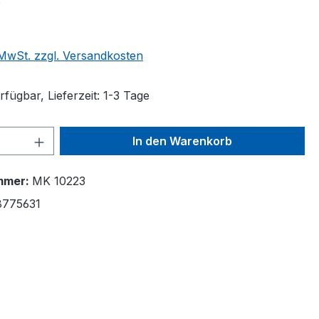
€
. MwSt. zzgl. Versandkosten
fügbar, Lieferzeit: 1-3 Tage
 Anzahl: Gib den gewünschten Wert ein 
In den Warenkorb
mmer:
MK 10223
8775631