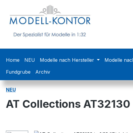
m Hauptinhalt springen
Zur Suche springen
Zur Hauptnavigation springen
Home
NEU
Modelle nach Hersteller
Modelle nac
Fundgrube
Archiv
NEU
AT Collections AT32130 