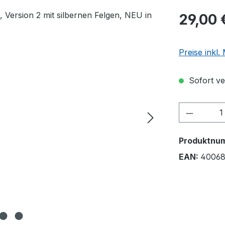
29,00 
Preise inkl
Sofort ver
Produkt
Produktnu
EAN:
40068