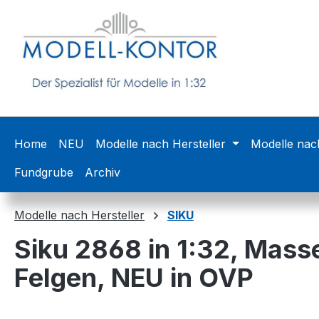
m Hauptinhalt springen
Zur Suche springen
Zur Hauptnavigation springen
Home
NEU
Modelle nach Hersteller
Modelle nac
Fundgrube
Archiv
Modelle nach Hersteller
SIKU
Siku 2868 in 1:32, Mass
Felgen, NEU in OVP