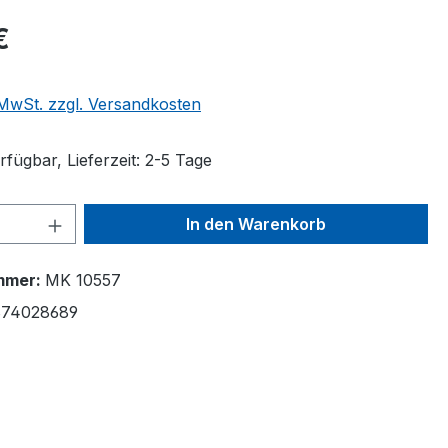
€
. MwSt. zzgl. Versandkosten
fügbar, Lieferzeit: 2-5 Tage
 Anzahl: Gib den gewünschten Wert ein 
In den Warenkorb
mmer:
MK 10557
74028689