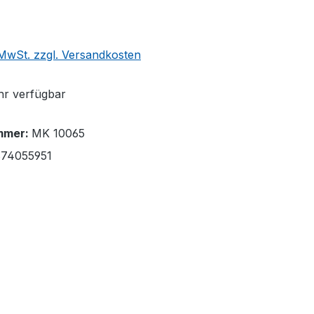
. MwSt. zzgl. Versandkosten
r verfügbar
mmer:
MK 10065
74055951