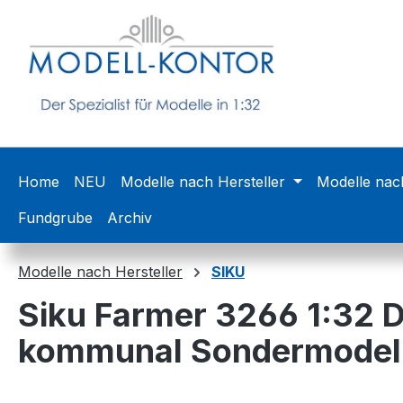
m Hauptinhalt springen
Zur Suche springen
Zur Hauptnavigation springen
Home
NEU
Modelle nach Hersteller
Modelle nac
Fundgrube
Archiv
Modelle nach Hersteller
SIKU
Siku Farmer 3266 1:32 
kommunal Sondermodell