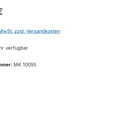
€
. MwSt. zzgl. Versandkosten
r verfügbar
mmer:
MK 10055