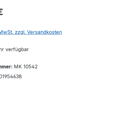
€
. MwSt. zzgl. Versandkosten
r verfügbar
mmer:
MK 10542
01954638